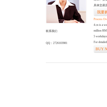
具体交易
我要
Process Ov
4.cn is a w
million RMB
联系我们
5 workdays
For detaile
QQ：2726103981
BUY 