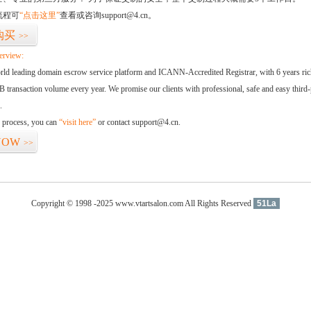
流程可
“点击这里”
查看或咨询support@4.cn。
购买
>>
erview:
orld leading domain escrow service platform and ICANN-Accredited Registrar, with 6 years ri
 transaction volume every year. We promise our clients with professional, safe and easy third-
.
d process, you can
“visit here”
or contact support@4.cn.
NOW
>>
Copyright © 1998 -2025 www.vtartsalon.com All Rights Reserved
51La