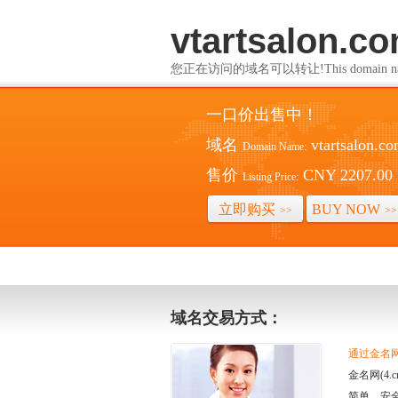
vtartsalon.c
您正在访问的域名可以转让!This domain name i
一口价出售中！
域名
vtartsalon.c
Domain Name:
售价
CNY 2207.00
Listing Price:
立即购买
BUY NOW
>>
>>
域名交易方式：
通过金名网(
金名网(4
简单、安